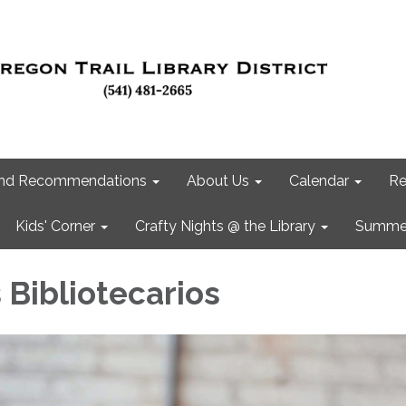
 and Recommendations
About Us
Calendar
Re
Kids' Corner
Crafty Nights @ the Library
Summer
 Bibliotecarios